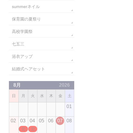
summerネイル
保育園の夏祭り
高校学園祭
七五三
浴衣アップ
結婚式ヘアセット
8月
2026
日
月
火
水
木
金
土
01
02
03
04
05
06
07
08
定休日
定休日