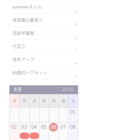
summerネイル
保育園の夏祭り
高校学園祭
七五三
浴衣アップ
結婚式ヘアセット
8月
2026
日
月
火
水
木
金
土
01
02
03
04
05
06
07
08
定休日
定休日